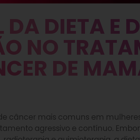
 DA DIETA E 
ÃO NO TRAT
NCER DE MAM
 de câncer mais comuns em mulhere
amento agressivo e contínuo. Embor
radioterapia e quimioterapia, a diet