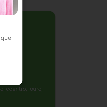
 que
, coentro, louro,