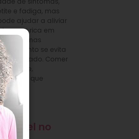
ade de sintomas,
ite e fadiga, mas
de ajudar a aliviar
 deve ser rica em
ais, proteínas
, enquanto se evita
car refinado. Comer
cer forte,
ientes de que
audável no