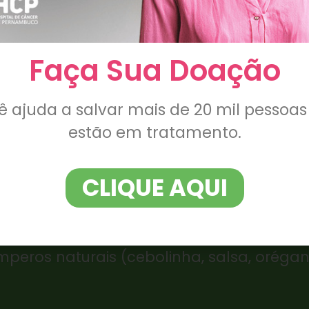
Faça Sua Doação
de 3 em 3 horas.
ê ajuda a salvar mais de 20 mil pessoas
s alimentos.
estão em tratamento.
 por dia.
CLIQUE AQUI
uras e legumes na sua alimentação.
eros naturais (cebolinha, salsa, orégano