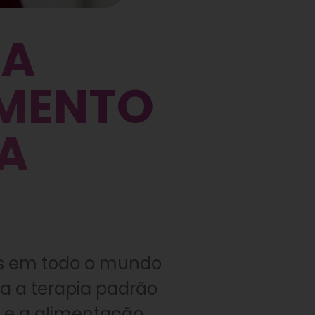
DA
AMENTO
A
s em todo o mundo
a a terapia padrão
a e a alimentação