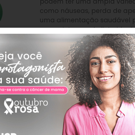
podem ter uma ampla varied
como náuseas, perda de apet
uma alimentação saudável po
esses sintomas. A dieta ideal
vegetais, frutas, grãos integr
magras e gorduras saudáveis
alimentos processados e açú
bem ajudará você a permane
fornecendo ao corpo os nutr
precisa.
ra manter a alimentação s