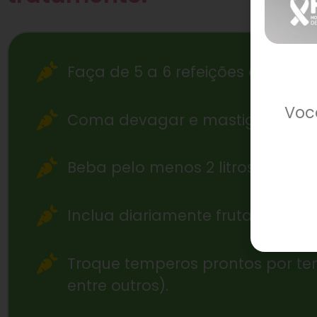
Faça de 5 a 6 refeições diárias, 
Voc
Coma devagar e mastigue bem o
Beba pelo menos 2 litros de água
Inclua diariamente frutas, verd
Troque temperos prontos por temp
entre outros).