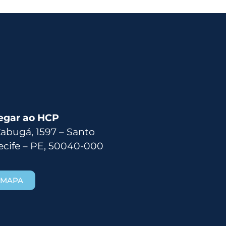
egar ao HCP
Cabugá, 1597 – Santo
ecife – PE, 50040-000
 MAPA