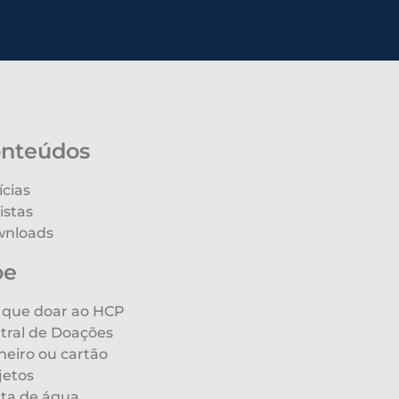
nteúdos
ícias
istas
nloads
oe
 que doar ao HCP
tral de Doações
heiro ou cartão
jetos
ta de água