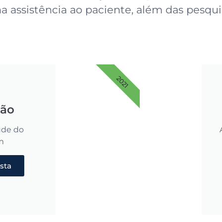
 assistência ao paciente, além das pesquis
2021
ção
úde do
m
ista