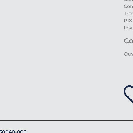
Con
Tro
PIX
Ins
Co
Ouv
: 50040-000