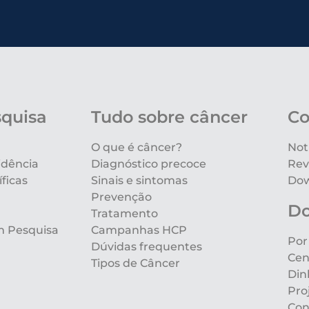
squisa
Tudo sobre câncer
Co
O que é câncer?
Not
idência
Diagnóstico precoce
Rev
ficas
Sinais e sintomas
Dow
Prevenção
D
Tratamento
m Pesquisa
Campanhas HCP
Por
Dúvidas frequentes
Cen
Tipos de Câncer
Din
Pro
Con