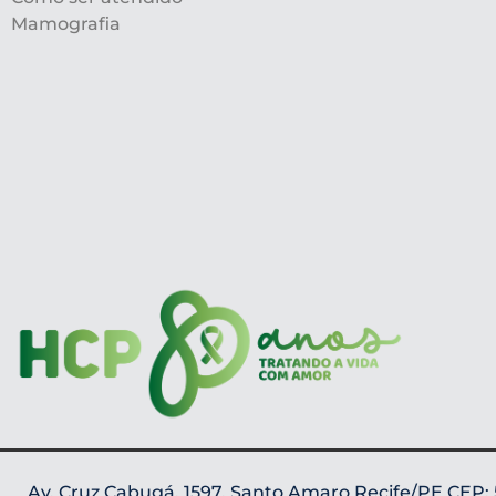
Mamografia
Av. Cruz Cabugá, 1597, Santo Amaro Recife/PE CEP