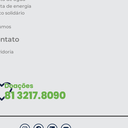
ta de energia
co solidário
umos
ntato
idoria