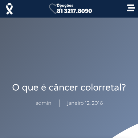
O que é câncer colorretal?
admin
janeiro 12, 2016