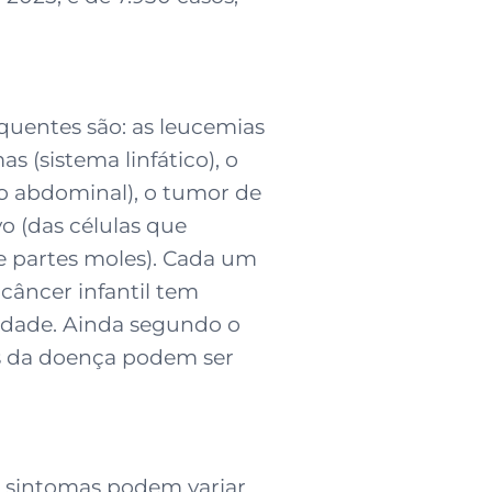
quentes são: as leucemias
s (sistema linfático), o
ão abdominal), o tumor de
vo (das células que
de partes moles). Cada um
câncer infantil tem
idade. Ainda segundo o
os da doença podem ser
s sintomas podem variar