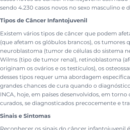
sendo 4.230 casos novos no sexo masculino e d
Tipos de Câncer Infantojuvenil
Existem vários tipos de câncer que podem afeta
(que afetam os glóbulos brancos), os tumores qu
neuroblastoma (tumor de células do sistema ne
Wilms (tipo de tumor renal), retinoblastoma (af
originam os ovários e os testículos), os osteo
desses tipos requer uma abordagem específica d
grandes chances de cura quando o diagnóstico
INCA, hoje, em países desenvolvidos, em torn
curados, se diagnosticados precocemente e tra
Sinais e Sintomas
Reconhecer os sinais do câncer infantojuvenil