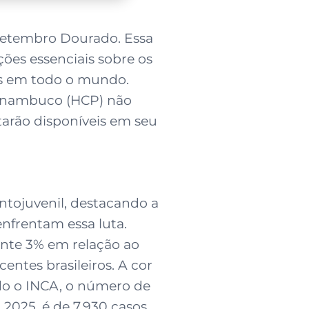
Setembro Dourado. Essa
ões essenciais sobre os
tes em todo o mundo.
ernambuco (HCP) não
tarão disponíveis em seu
tojuvenil, destacando a
nfrentam essa luta.
ente 3% em relação ao
entes brasileiros. A cor
ndo o INCA, o número de
 2025, é de 7.930 casos,