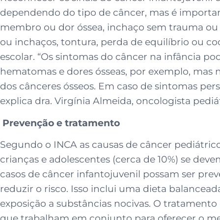
dependendo do tipo de câncer, mas é importante
membro ou dor óssea, inchaço sem trauma ou si
ou inchaços, tontura, perda de equilíbrio o
escolar. “Os sintomas do câncer na infância p
hematomas e dores ósseas, por exemplo, mas n
dos cânceres ósseos. Em caso de sintomas persi
explica dra. Virgínia Almeida, oncologista pediá
Prevenção e tratamento
Segundo o INCA as causas de câncer pediátri
crianças e adolescentes (cerca de 10%) se dev
casos de câncer infantojuvenil possam ser prev
reduzir o risco. Isso inclui uma dieta balancead
exposição a substâncias nocivas. O tratamento 
que trabalham em conjunto para oferecer o melh