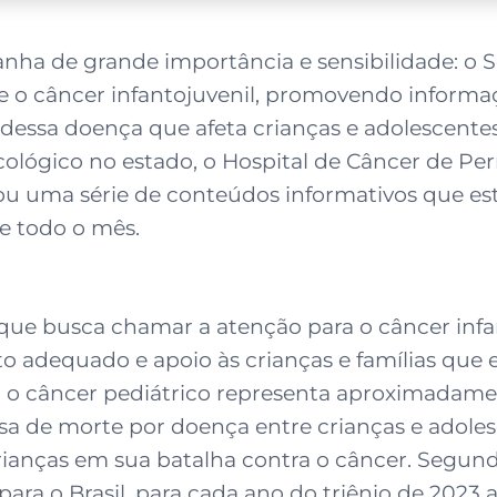
a de grande importância e sensibilidade: o 
re o câncer infantojuvenil, promovendo informaç
to dessa doença que afeta crianças e adolescen
cológico no estado, o Hospital de Câncer de P
ou uma série de conteúdos informativos que es
te todo o mês.
e busca chamar a atenção para o câncer infan
 adequado e apoio às crianças e famílias que e
), o câncer pediátrico representa aproximadam
sa de morte por doença entre crianças e adolesc
 crianças em sua batalha contra o câncer. Segu
ara o Brasil, para cada ano do triênio de 2023 a