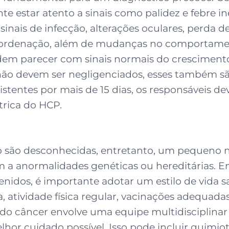
 estar atento a sinais como palidez e febre in
nais de infecção, alterações oculares, perda d
u coordenação, além de mudanças no comporta
odem parecer com sinais normais do cresciment
ão devem ser negligenciados, esses também são
stentes por mais de 15 dias, os responsáveis de
trica do HCP.
co são desconhecidas, entretanto, um pequeno
em a anormalidades genéticas ou hereditárias.
enidos, é importante adotar um estilo de vida s
a, atividade física regular, vacinações adequada
do câncer envolve uma equipe multidisciplinar 
or cuidado possível. Isso pode incluir quimiote