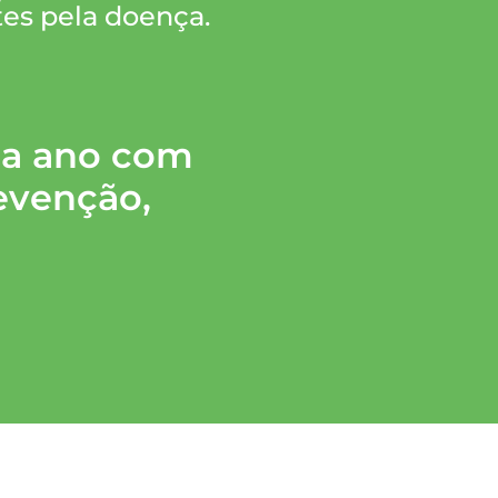
es pela doença.
da ano com
evenção,