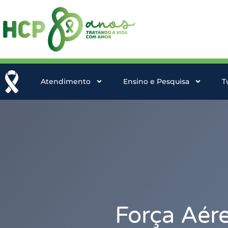
Atendimento
Ensino e Pesquisa
T
Força Aére