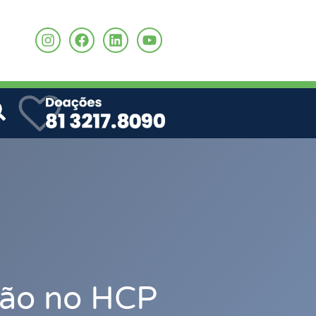
o
ação no HCP