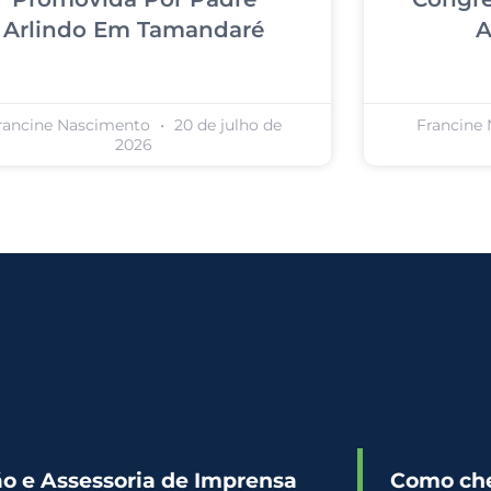
Arlindo Em Tamandaré
A
rancine Nascimento
20 de julho de
Francine
2026
 e Assessoria de Imprensa
Como ch