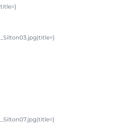
itle=}
ilton03.jpg|title=}
ilton07.jpg|title=}