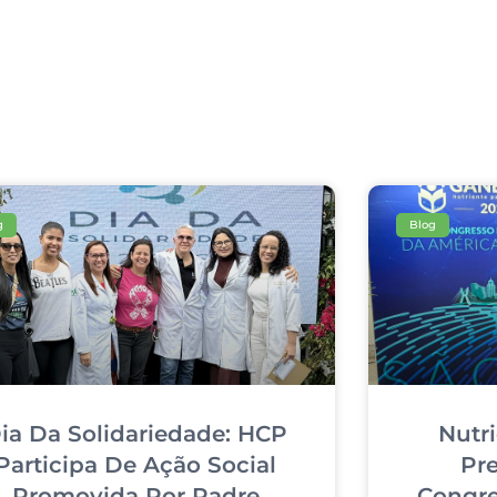
g
Blog
ia Da Solidariedade: HCP
Nutr
Participa De Ação Social
Pr
Promovida Por Padre
Congre