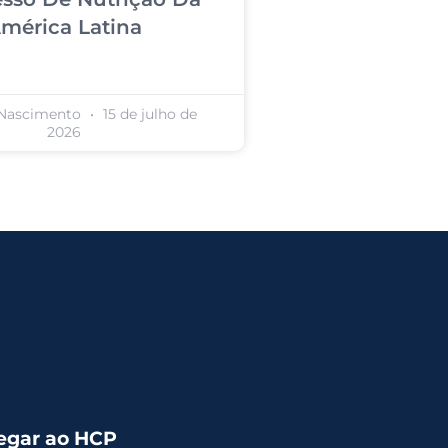
mérica Latina
 Nascimento
15 de julho de
2026
egar ao HCP