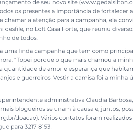
 lançamento de seu novo site (www.gedaisilton.
 todos os presentes a importância de fortalece
e chamar a atenção para a campanha, ela convi
desfile, no Loft Casa Forte, que reuniu divers
inho de todos.
 a uma linda campanha que tem como principal 
na hora. “Topei porque o que mais chamou a minh
sim a quantidade de amor e esperança que habit
njos e guerreiros. Vestir a camisa foi a minha ú
uperintendente administrativa Cláudia Barbosa
is blogueiros se unam à causa e, juntos, poss
.br/doacao). Vários contatos foram realizados 
gue para 3217-8153.