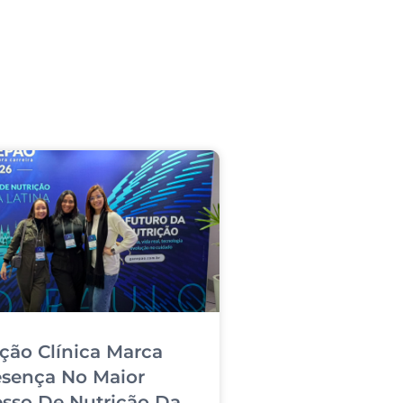
ição Clínica Marca
esença No Maior
sso De Nutrição Da