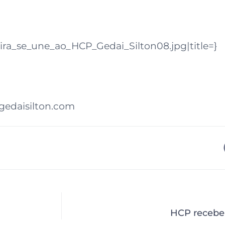
ra_se_une_ao_HCP_Gedai_Silton08.jpg|title=}
/gedaisilton.com
HCP recebe