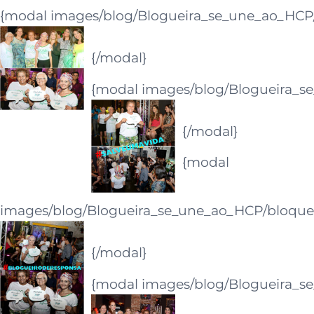
{modal images/blog/Blogueira_se_une_ao_HCP/
{/modal}
{modal images/blog/Blogueira_se
{/modal}
{modal
images/blog/Blogueira_se_une_ao_HCP/bloquei
{/modal}
{modal images/blog/Blogueira_se