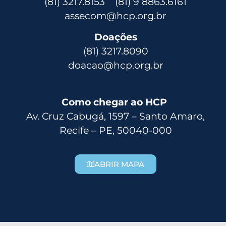
(81) 3217.8153 (81) 9 8863.6161
assecom@hcp.org.br
Doações
(81) 3217.8090
doacao@hcp.org.br
Como chegar ao HCP
Av. Cruz Cabugá, 1597 – Santo Amaro,
Recife – PE, 50040-000
ABRIR MAPA