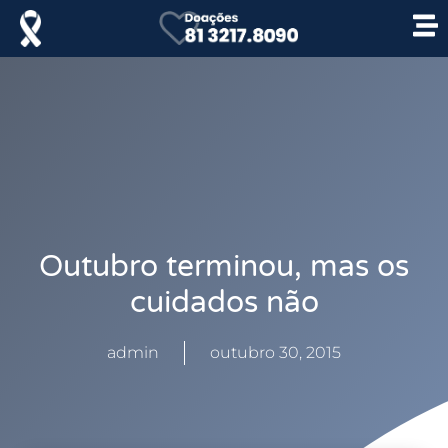
Outubro terminou, mas os
cuidados não
admin
outubro 30, 2015