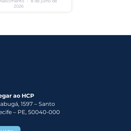
 Nascimento
8 de julho de
2026
egar ao HCP
Cabugá, 1597 – Santo
ecife – PE, 50040-000