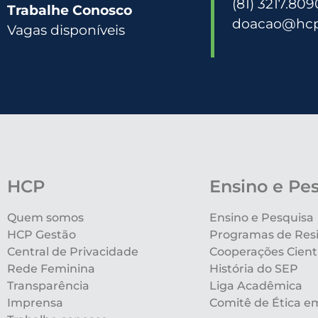
(81) 3217.809
Trabalhe Conosco
doacao@hcp
Vagas disponíveis
HCP
Ensino e Pe
Quem somos
Ensino e Pesquisa
HCP Gestão
Programas de Res
Central de Privacidade
Cooperações Cientí
Rede Feminina
História do SEP
Transparência
Liga Acadêmica
Imprensa
Comitê de Ética e