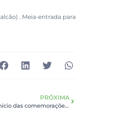
alcão) . Meia-entrada para
PRÓXIMA
Missa em Ação de Graças marca o início das comemorações dos 70 anos do HCP