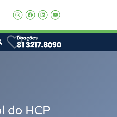
o
ol do HCP