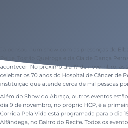
Já pensou num show com as presenças de Elba
Peixe, Tostão Queiroga e da Cia de Dança Perna
acontecer. No próximo dia 17 de novembro, às 20
celebrar os 70 anos do Hospital de Câncer de P
instituição que atende cerca de mil pessoas por
Além do Show do Abraço, outros eventos estão 
dia 9 de novembro, no próprio HCP, é a primeira 
Corrida Pela Vida está programada para o dia 1
Alfândega, no Bairro do Recife. Todos os even