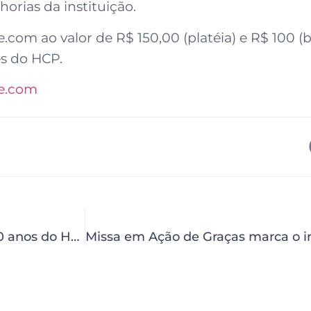
orias da instituição.
com ao valor de R$ 150,00 (platéia) e R$ 100 (b
es do HCP.
e.com
Dom Fernando Saburido celebrará missa dos 70 anos do HCP