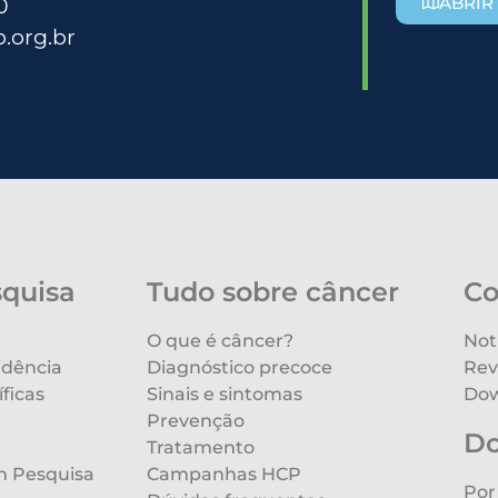
0
ABRIR
.org.br
squisa
Tudo sobre câncer
Co
O que é câncer?
Not
idência
Diagnóstico precoce
Rev
ficas
Sinais e sintomas
Dow
Prevenção
D
Tratamento
m Pesquisa
Campanhas HCP
Por