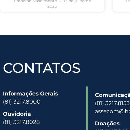
Francine Nascimento
13 de julho de
F
2026
CONTATOS
Informações Gerais
Comunicação
(81) 3217.8000
(81) 3217.815
assecom@hc
Ouvidoria
(81) 3217.8028
Doações