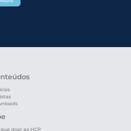
 MAPA
nteúdos
ícias
istas
nloads
oe
 que doar ao HCP