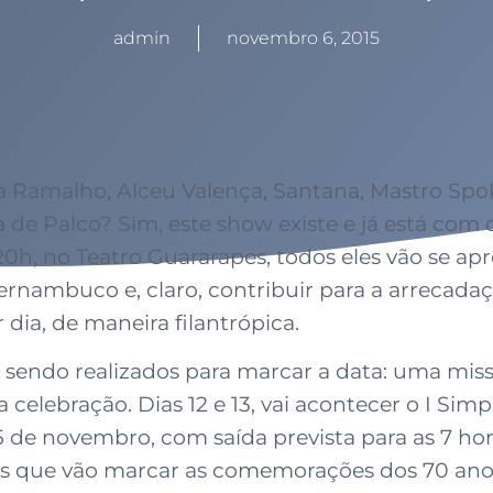
admin
novembro 6, 2015
 Ramalho, Alceu Valença, Santana, Mastro Spo
 de Palco? Sim, este show existe e já está com
h, no Teatro Guararapes, todos eles vão se apre
ernambuco e, claro, contribuir para a arrecada
 dia, de maneira filantrópica.
sendo realizados para marcar a data: uma miss
celebração. Dias 12 e 13, vai acontecer o I Simp
5 de novembro, com saída prevista para as 7 ho
tos que vão marcar as comemorações dos 70 ano