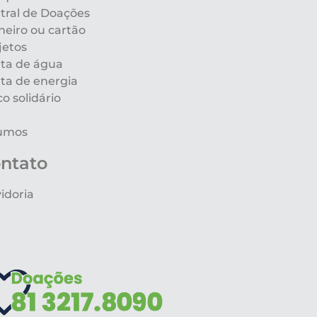
tral de Doações
heiro ou cartão
jetos
ta de água
ta de energia
co solidário
umos
ntato
idoria