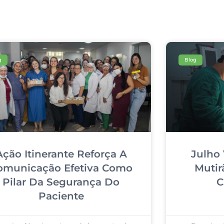
g
Blog
Ação Itinerante Reforça A
Julho 
omunicação Efetiva Como
Mutir
Pilar Da Segurança Do
C
Paciente