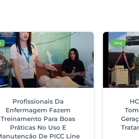
g
Blog
Profissionais Da
HC
Enfermagem Fazem
Tom
Treinamento Para Boas
Geraç
Práticas No Uso E
Trata
anutenção De PICC Line