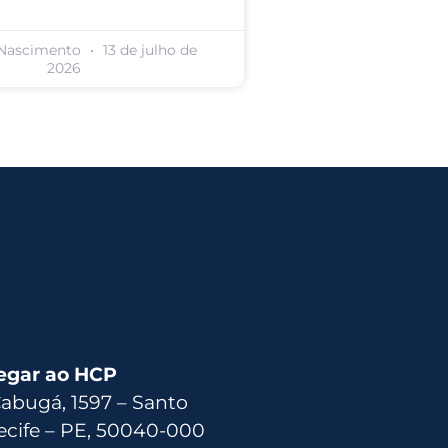
 Nascimento
13 de julho de
2026
egar ao HCP
Cabugá, 1597 – Santo
ecife – PE, 50040-000