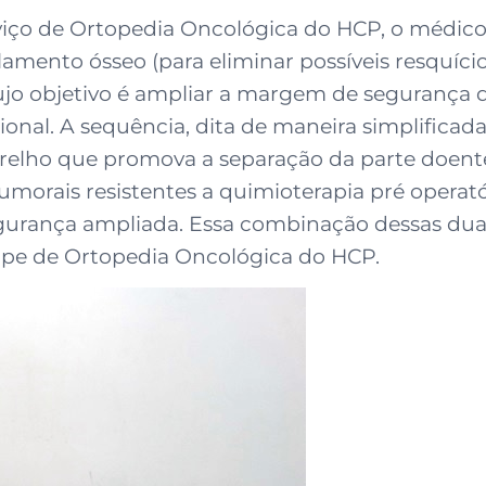
erviço de Ortopedia Oncológica do HCP, o médic
mento ósseo (para eliminar possíveis resquício
 cujo objetivo é ampliar a margem de segurança
cional. A sequência, dita de maneira simplifica
relho que promova a separação da parte doent
 tumorais resistentes a quimioterapia pré opera
rança ampliada. Essa combinação dessas duas t
uipe de Ortopedia Oncológica do HCP.