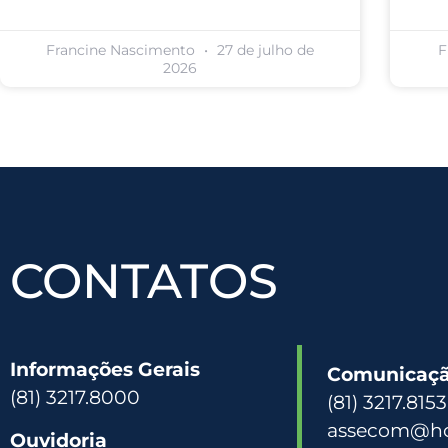
Francine Nascimento
27 de julho de
F
2026
CONTATOS
Informações Gerais
Comunicação
(81) 3217.8000
(81) 3217.815
assecom@hc
Ouvidoria