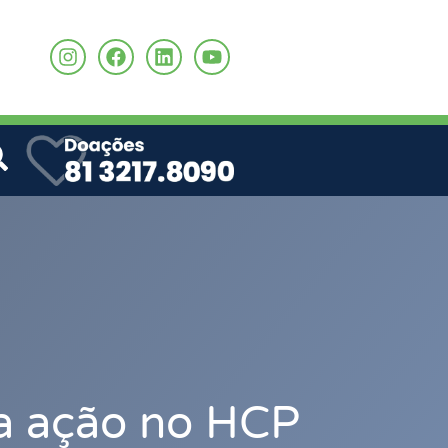
o
za ação no HCP