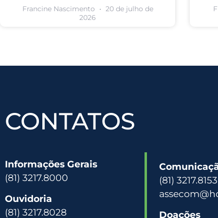
Francine Nascimento
20 de julho de
F
2026
CONTATOS
Informações Gerais
Comunicação
(81) 3217.8000
(81) 3217.815
assecom@hc
Ouvidoria
(81) 3217.8028
Doações