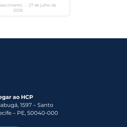
 Nascimento
27 de julho de
2026
egar ao HCP
Cabugá, 1597 – Santo
ecife – PE, 50040-000