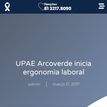
UPAE Arcoverde inicia
ergonomia laboral
admin
março 21, 2017