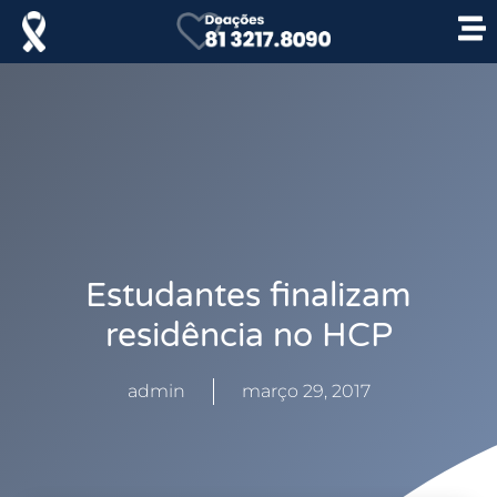
Estudantes finalizam
residência no HCP
admin
março 29, 2017