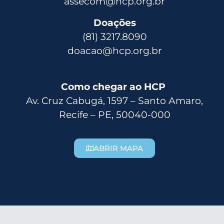
assecom@hcp.org.br
Doações
(81) 3217.8090
doacao@hcp.org.br
Como chegar ao HCP
Av. Cruz Cabugá, 1597 – Santo Amaro,
Recife – PE, 50040-000
ABRIR MAPA