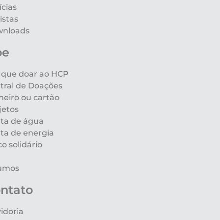
ícias
istas
nloads
oe
 que doar ao HCP
tral de Doações
heiro ou cartão
jetos
ta de água
ta de energia
co solidário
umos
ntato
idoria