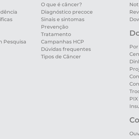
O que é câncer?
Not
idência
Diagnóstico precoce
Rev
ficas
Sinais e sintomas
Dow
Prevenção
D
Tratamento
m Pesquisa
Campanhas HCP
Por
Dúvidas frequentes
Cen
Tipos de Câncer
Din
Pro
Con
Con
Tro
PIX
Ins
Co
Ouv