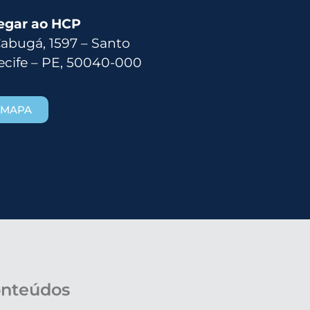
egar ao HCP
Cabugá, 1597 – Santo
ecife – PE, 50040-000
 MAPA
nteúdos