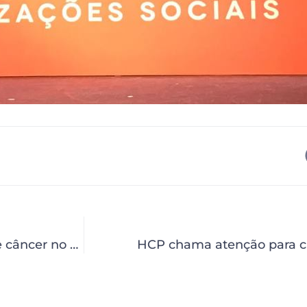
HCP apoia campanha Maio Cinza e alerta sobre câncer no cérebro
HCP chama atenção para câ