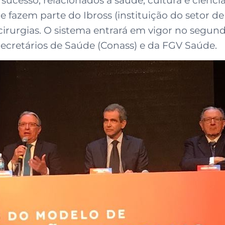
ucesso, relacionados à saúde, cultura e ciênci
e fazem parte do Ibross (instituição do setor d
irurgias. O sistema entrará em vigor no segun
ecretários de Saúde (Conass) e da FGV Saúde.