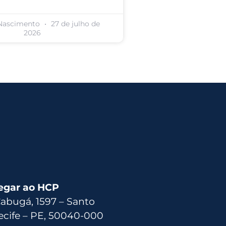
 Nascimento
27 de julho de
2026
egar ao HCP
Cabugá, 1597 – Santo
ecife – PE, 50040-000