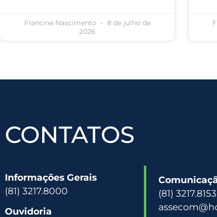
Francine Nascimento
8 de julho de
F
2026
CONTATOS
Informações Gerais
Comunicação
(81) 3217.8000
(81) 3217.815
assecom@hc
Ouvidoria