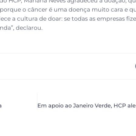
do HCP, Mariana Neves agradeceu a doação, que
s porque o câncer é uma doença muito cara e q
lece a cultura de doar: se todas as empresas fi
nda”, declarou.
a