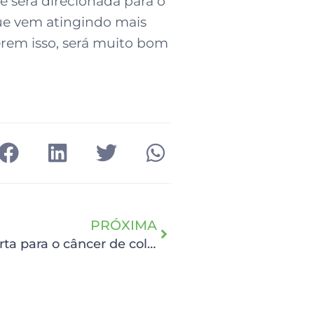
 será direcionada para o
ue vem atingindo mais
zerem isso, será muito bom
PRÓXIMA
Em apoio ao Janeiro Verde, HCP alerta para o câncer de colo de útero