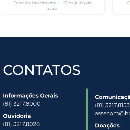
Francine Nascimento
27 de julho de
F
2026
CONTATOS
Informações Gerais
Comunicação
(81) 3217.8000
(81) 3217.815
assecom@hc
Ouvidoria
(81) 3217.8028
Doações