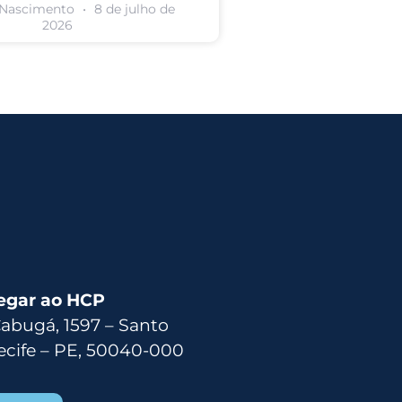
 Nascimento
8 de julho de
2026
egar ao HCP
Cabugá, 1597 – Santo
ecife – PE, 50040-000