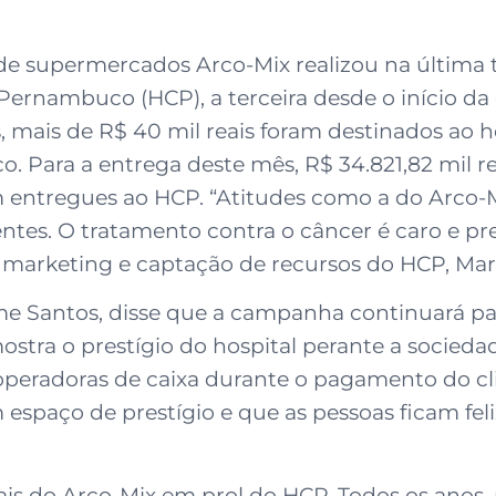
e supermercados Arco-Mix realizou na última ter
Pernambuco (HCP), a terceira desde o início 
 mais de R$ 40 mil reais foram destinados ao h
 Para a entrega deste mês, R$ 34.821,82 mil re
ram entregues ao HCP. “Atitudes como a do Arco
tes. O tratamento contra o câncer é caro e pr
de marketing e captação de recursos do HCP, Ma
rme Santos, disse que a campanha continuará p
tra o prestígio do hospital perante a socieda
operadoras de caixa durante o pagamento do c
spaço de prestígio e que as pessoas ficam feli
iais do Arco-Mix em prol do HCP. Todos os anos,