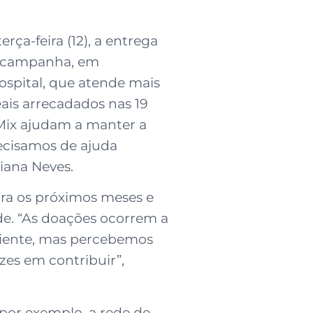
ça-feira (12), a entrega
da campanha, em
ospital, que atende mais
ais arrecadados nas 19
-Mix ajudam a manter a
ecisamos de ajuda
riana Neves.
ara os próximos meses e
de. “As doações ocorrem a
liente, mas percebemos
zes em contribuir”,
 por exemplo, a rede de