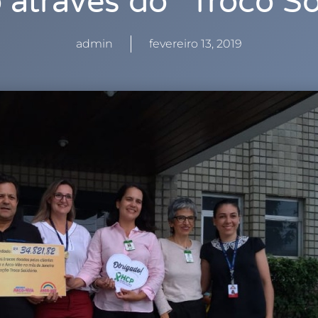
através do “Troco So
admin
fevereiro 13, 2019