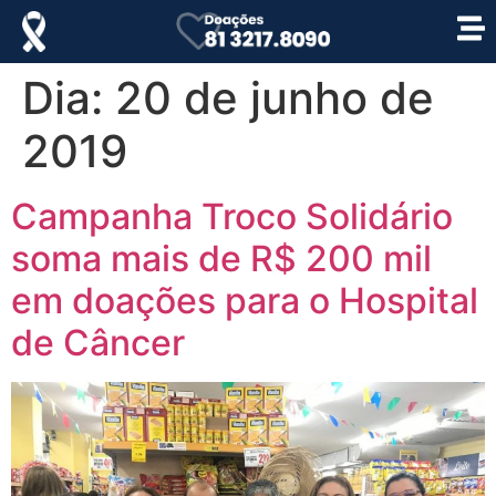
Dia:
20 de junho de
2019
Campanha Troco Solidário
soma mais de R$ 200 mil
em doações para o Hospital
de Câncer