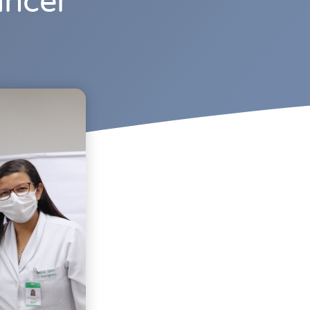
âncer