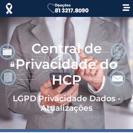
Central de
Privacidade do
HCP
LGPD Privacidade Dados -
Atualizações