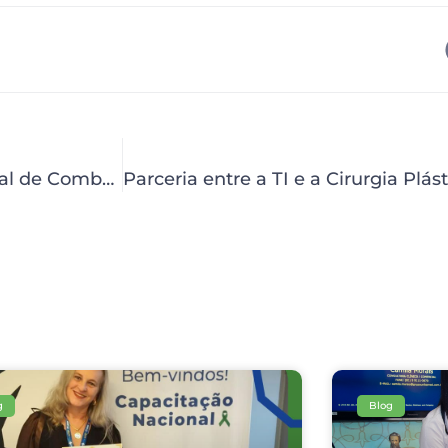
HCP realiza ações em celebração ao Dia Mundial de Combate ao Câncer
g
Blog