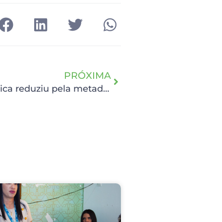
PRÓXIMA
Parceria entre a TI e a Cirurgia Plástica reduziu pela metade o tempo de preenchimento para documentos cirúrgicos