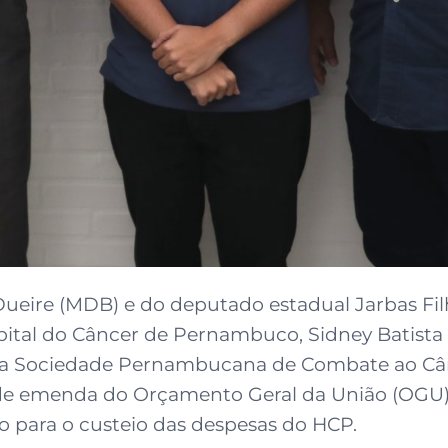
Dueire (MDB) e do deputado estadual Jarbas Fi
ital do Câncer de Pernambuco, Sidney Batista 
a Sociedade Pernambucana de Combate ao Cânc
s de emenda do Orçamento Geral da União (OGU)
o para o custeio das despesas do HCP.