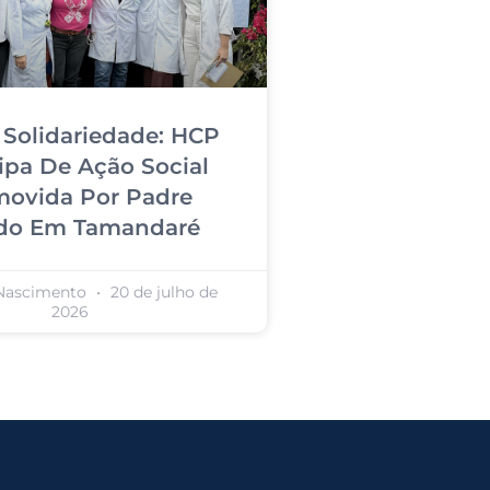
 Solidariedade: HCP
cipa De Ação Social
ovida Por Padre
ndo Em Tamandaré
 Nascimento
20 de julho de
2026