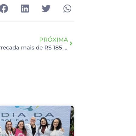
PRÓXIMA
Troco Solidário do Novo Atacarejo arrecada mais de R$ 185 mil para o HCP