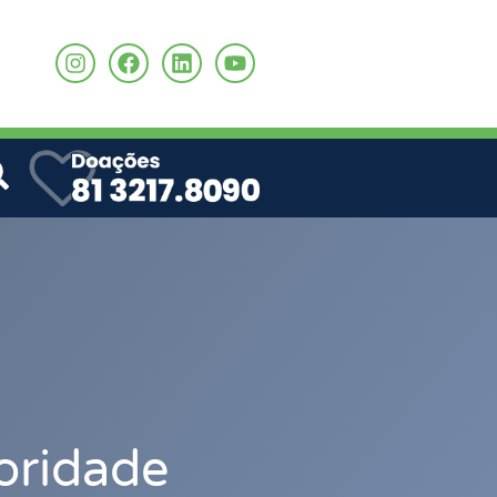
o
oridade