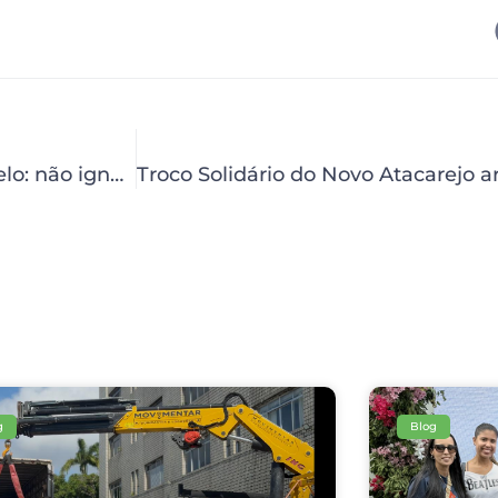
HCP inicia o mês com a campanha ‘Abril Amarelo: não ignore os sinais do câncer ósseo’
g
Blog