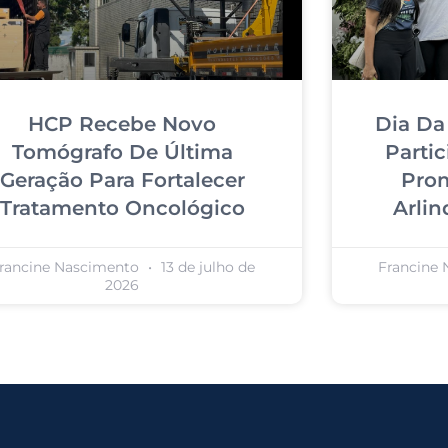
HCP Recebe Novo
Dia Da
Tomógrafo De Última
Parti
Geração Para Fortalecer
Prom
Tratamento Oncológico
Arli
rancine Nascimento
13 de julho de
Francine
2026