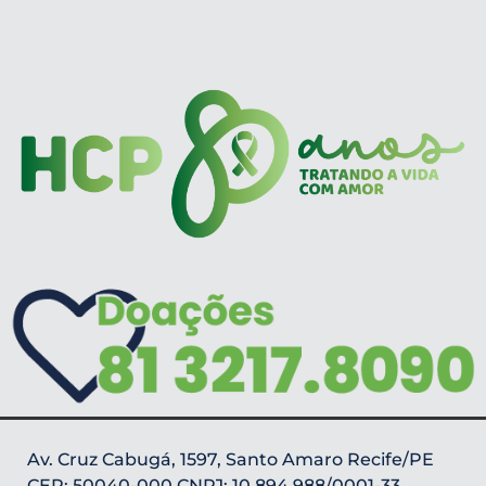
Av. Cruz Cabugá, 1597, Santo Amaro Recife/PE
CEP: 50040-000 CNPJ: 10.894.988/0001-33