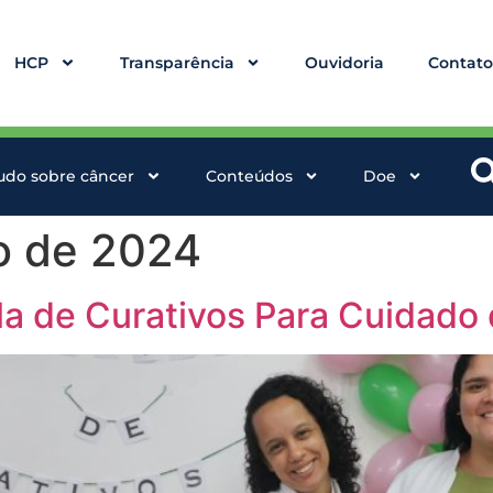
HCP
Transparência
Ouvidoria
Contat
udo sobre câncer
Conteúdos
Doe
o de 2024
a de Curativos Para Cuidado