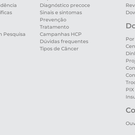
idência
Diagnóstico precoce
Rev
ficas
Sinais e sintomas
Dow
Prevenção
D
Tratamento
m Pesquisa
Campanhas HCP
Por
Dúvidas frequentes
Cen
Tipos de Câncer
Din
Pro
Con
Con
Tro
PIX
Ins
Co
Ouv