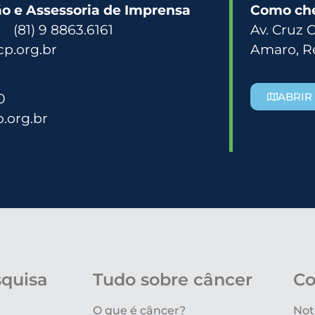
 e Assessoria de Imprensa
Como ch
3 (81) 9 8863.6161
Av. Cruz 
p.org.br
Amaro, R
0
ABRIR
.org.br
squisa
Tudo sobre câncer
Co
O que é câncer?
Not