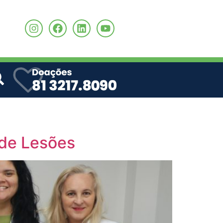
o
 de Lesões