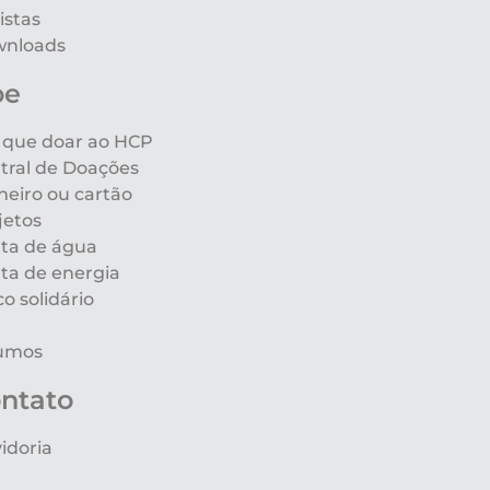
istas
nloads
oe
 que doar ao HCP
tral de Doações
heiro ou cartão
jetos
ta de água
ta de energia
co solidário
umos
ntato
idoria