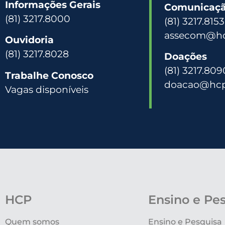
Informações Gerais
Comunicação
(81) 3217.8000
(81) 3217.815
assecom@hc
Ouvidoria
(81) 3217.8028
Doações
(81) 3217.809
Trabalhe Conosco
doacao@hcp
Vagas disponíveis
HCP
Ensino e Pe
Quem somos
Ensino e Pesquisa