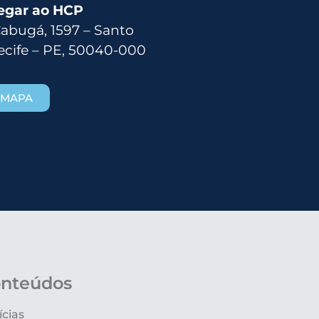
egar ao HCP
Cabugá, 1597 – Santo
ecife – PE, 50040-000
 MAPA
nteúdos
ícias