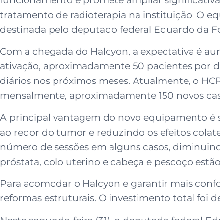
funcionamento e promete ampliar significativ
tratamento de radioterapia na instituição. O
destinada pelo deputado federal Eduardo da F
Com a chegada do Halcyon, a expectativa é a
ativação, aproximadamente 50 pacientes por di
diários nos próximos meses. Atualmente, o HCP r
mensalmente, aproximadamente 150 novos cas
A principal vantagem do novo equipamento é s
ao redor do tumor e reduzindo os efeitos colat
número de sessões em alguns casos, diminuind
próstata, colo uterino e cabeça e pescoço estã
Para acomodar o Halcyon e garantir mais confo
reformas estruturais. O investimento total foi 
Nesta segunda-feira (31), o deputado federal 