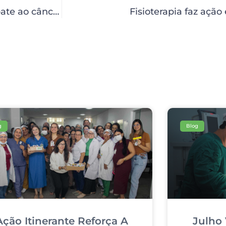
Campanha Abril Amarelo do HCP reforça combate ao câncer ósseo
Fisioterapia faz ação
g
Blog
Ação Itinerante Reforça A
Julho 