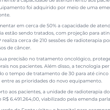
amente a capacidade de atendimento aos pacie
 equipamento foi adquirido por meio de uma em
onte.
umentar em cerca de 50% a capacidade de aten
a estão sendo tratados, com projeção para ati
ealiza cerca de 210 sessões de radioterapia por
os de câncer.
ua precisão no tratamento oncológico, protege
erais nos pacientes. Além disso, a tecnologia p
o o tempo de tratamento de 30 para até cinco 
o entre as prioridades do novo equipamento.
rto aos pacientes, a unidade de radioterapia d
de R$ 6.491.264,00, viabilizado pela emenda par
Eduardo da Fonte visitou o hospital para acomp