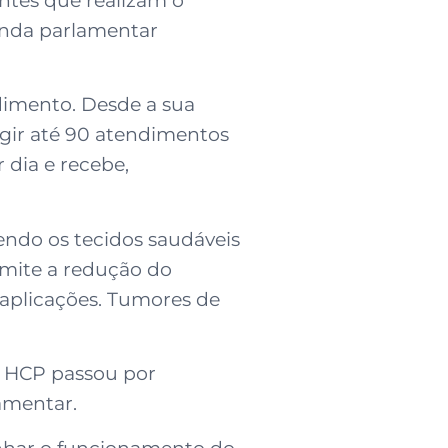
ntes que realizam o
enda parlamentar
dimento. Desde a sua
ngir até 90 atendimentos
 dia e recebe,
ndo os tecidos saudáveis
ermite a redução do
aplicações. Tumores de
o HCP passou por
lamentar.
anhar o funcionamento do