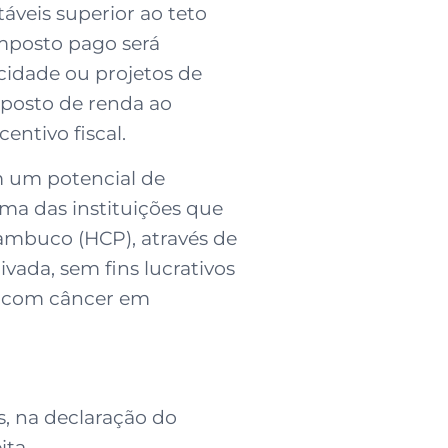
áveis superior ao teto
imposto pago será
cidade ou projetos de
imposto de renda ao
entivo fiscal.
m um potencial de
ma das instituições que
nambuco (HCP), através de
vada, sem fins lucrativos
es com câncer em
s, na declaração do
ita.