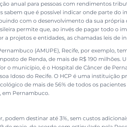
ção anual para pessoas com rendimentos tribut
os sabem que é possível indicar onde parte do 
ribuindo com o desenvolvimento da sua própria 
asileira permite que, ao invés de pagar todo o 
 a projetos e entidades, as chamadas leis de inc
 Pernambuco (AMUPE), Recife, por exemplo, te
mposto de Renda, de mais de R$ 190 milhões. U
 for o município, é o Hospital de Câncer de Per
a Idoso do Recife. O HCP é uma instituição pri
oncológico de mais de 56% de todos os pacient
), em Pernambuco.
r, podem destinar até 3%, sem custos adicionai
9 de maio, de acordo com estipulado pela Rece