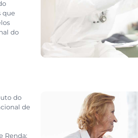
do
s que
los
nal do
tuto do
cional de
e Renda;