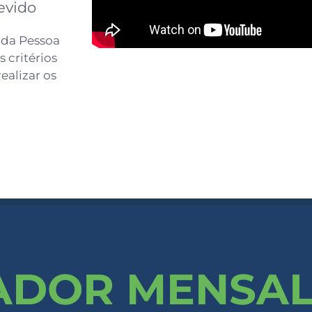
evido
 da Pessoa
 critérios
realizar os
ADOR MENSA