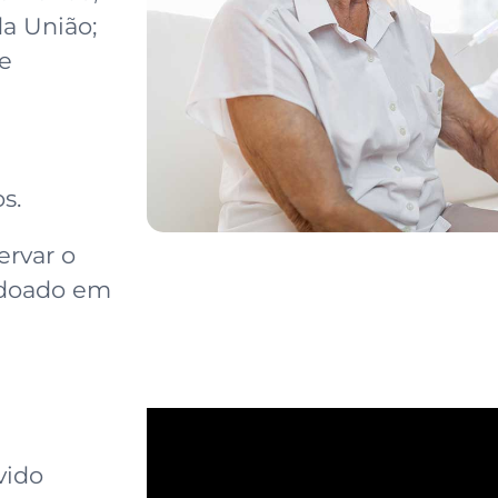
a União;
e
s.
ervar o
r doado em
vido