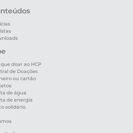
nteúdos
ícias
istas
nloads
oe
 que doar ao HCP
tral de Doações
heiro ou cartão
jetos
ta de água
ta de energia
co solidário
umos