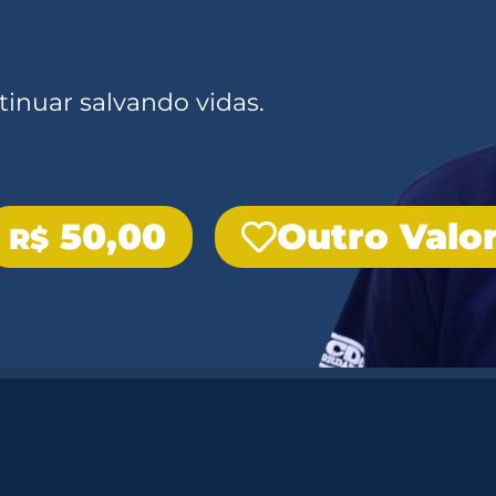
inuar salvando vidas.
50,00
Outro Valo
R$