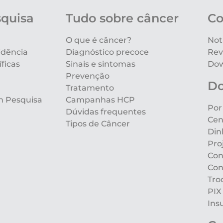
squisa
Tudo sobre câncer
Co
O que é câncer?
Not
idência
Diagnóstico precoce
Rev
ficas
Sinais e sintomas
Dow
Prevenção
D
Tratamento
m Pesquisa
Campanhas HCP
Por
Dúvidas frequentes
Cen
Tipos de Câncer
Din
Pro
Con
Con
Tro
PIX
Ins