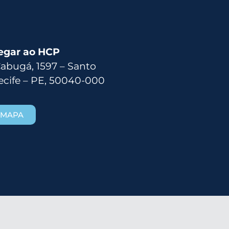
egar ao HCP
Cabugá, 1597 – Santo
ecife – PE, 50040-000
 MAPA