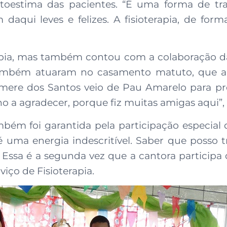
oestima das pacientes. “É uma forma de tr
 daqui leves e felizes. A fisioterapia, de for
erapia, mas também contou com a colaboração 
s também atuaram no casamento matuto, que a
imere dos Santos veio de Pau Amarelo para pre
ho a agradecer, porque fiz muitas amigas aqui”, 
mbém foi garantida pela participação especial 
 é uma energia indescritível. Saber que posso t
 Essa é a segunda vez que a cantora particip
iço de Fisioterapia.