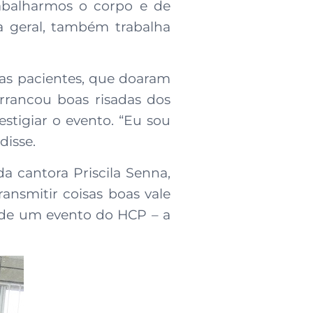
abalharmos o corpo e de
ma geral, também trabalha
das pacientes, que doaram
rrancou boas risadas dos
stigiar o evento. “Eu sou
disse.
da cantora Priscila Senna,
ransmitir coisas boas vale
a de um evento do HCP – a