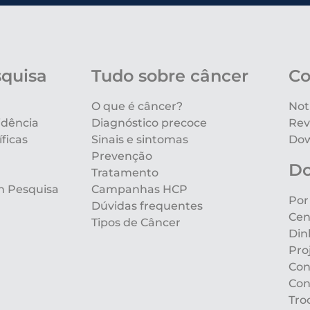
squisa
Tudo sobre câncer
Co
O que é câncer?
Not
idência
Diagnóstico precoce
Rev
ficas
Sinais e sintomas
Dow
Prevenção
D
Tratamento
m Pesquisa
Campanhas HCP
Por
Dúvidas frequentes
Cen
Tipos de Câncer
Din
Pro
Con
Con
Tro