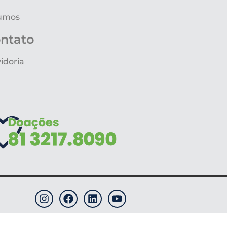
umos
ntato
idoria