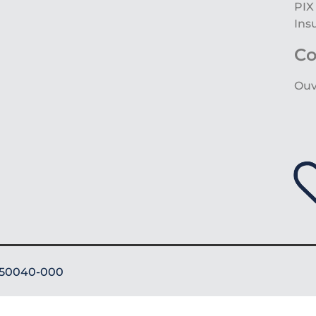
PIX
Ins
Co
Ouv
: 50040-000