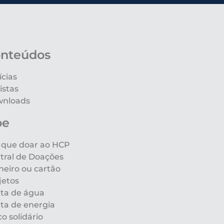
nteúdos
ícias
istas
nloads
oe
 que doar ao HCP
tral de Doações
heiro ou cartão
jetos
ta de água
ta de energia
co solidário