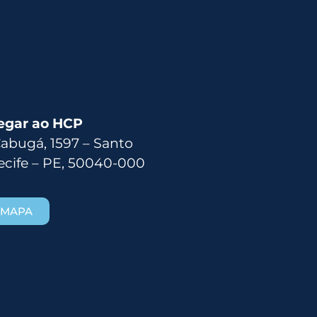
egar ao HCP
Cabugá, 1597 – Santo
ecife – PE, 50040-000
 MAPA