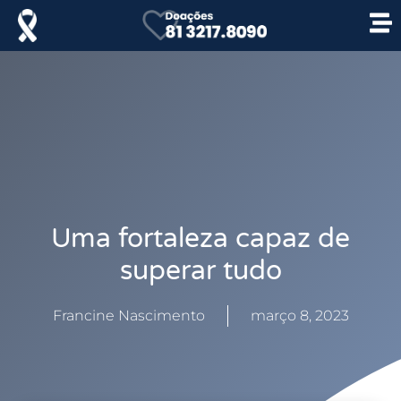
Uma fortaleza capaz de
superar tudo
Francine Nascimento
março 8, 2023