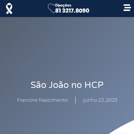
São João no HCP
Francine Nascimento
junho 23, 2023