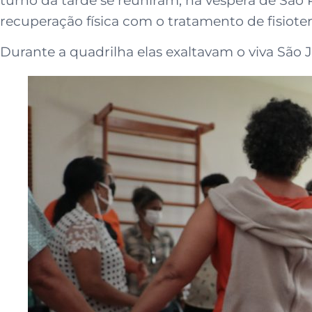
turno da tarde se reuniram, na véspera de São 
recuperação física com o tratamento de fisioter
Durante a quadrilha elas exaltavam o viva São J