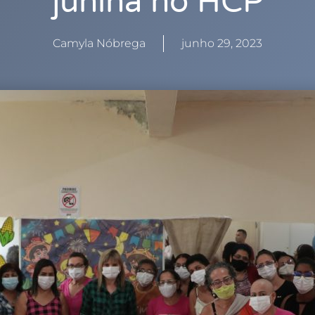
junina no HCP
Camyla Nóbrega
junho 29, 2023