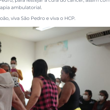
Pedro, para festejar a cura do câncer, assim co
apia ambulatorial.
oão, viva São Pedro e viva o HCP.