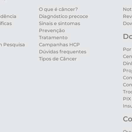
O que é câncer?
Not
idência
Diagnóstico precoce
Rev
ficas
Sinais e sintomas
Dow
Prevenção
D
Tratamento
m Pesquisa
Campanhas HCP
Por
Dúvidas frequentes
Cen
Tipos de Câncer
Din
Pro
Con
Con
Tro
PIX
Ins
Co
Ouv