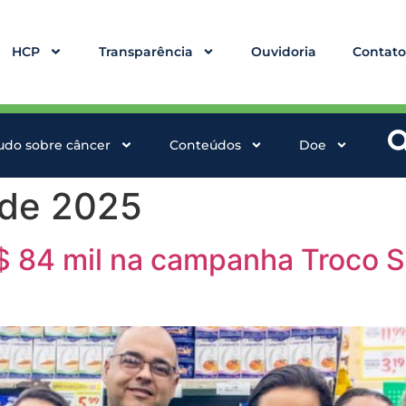
HCP
Transparência
Ouvidoria
Contat
udo sobre câncer
Conteúdos
Doe
 de 2025
 84 mil na campanha Troco So