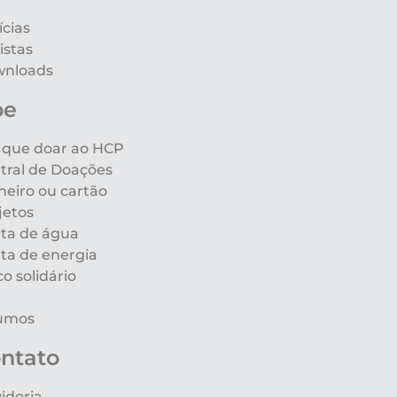
ícias
istas
nloads
oe
 que doar ao HCP
tral de Doações
heiro ou cartão
jetos
ta de água
ta de energia
co solidário
umos
ntato
idoria