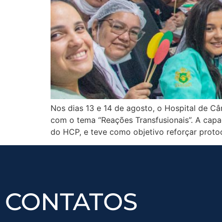
Nos dias 13 e 14 de agosto, o Hospital de C
com o tema “Reações Transfusionais”. A cap
do HCP, e teve como objetivo reforçar protoc
CONTATOS