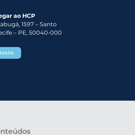
egar ao HCP
Cabugá, 1597 – Santo
ecife – PE, 50040-000
 MAPA
nteúdos