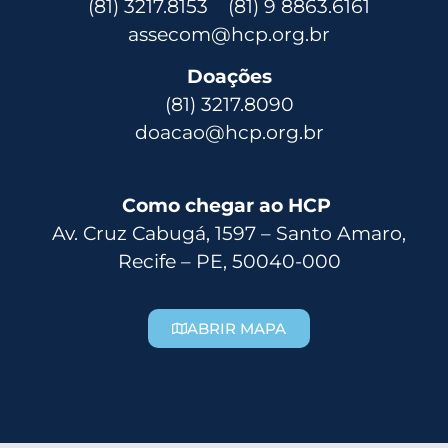
(81) 3217.8153 (81) 9 8863.6161
assecom@hcp.org.br
Doações
(81) 3217.8090
doacao@hcp.org.br
Como chegar ao HCP
Av. Cruz Cabugá, 1597 – Santo Amaro,
Recife – PE, 50040-000
ABRIR MAPA