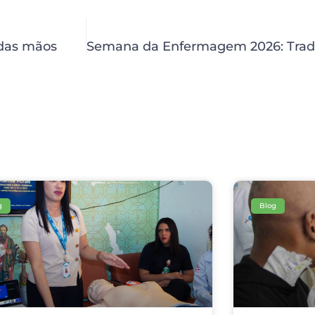
 das mãos
g
Blog