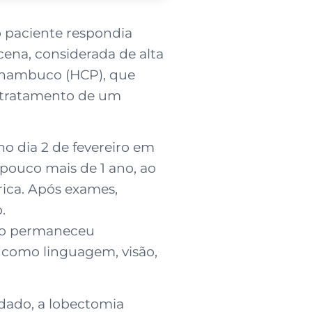
o paciente respondia
 cena, considerada de alta
rnambuco (HCP), que
ra tratamento de um
o dia 2 de fevereiro em
 pouco mais de 1 ano, ao
rica. Após exames,
.
ldo permaneceu
 como linguagem, visão,
edado, a lobectomia