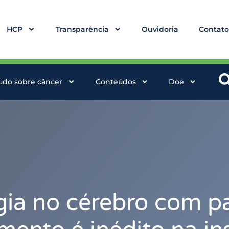
HCP
Transparência
Ouvidoria
Contat
udo sobre câncer
Conteúdos
Doe
rgia no cérebro com p