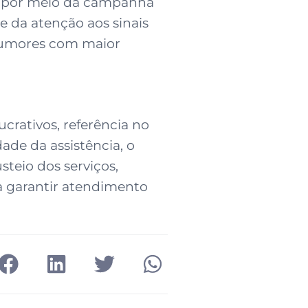
al por meio da campanha
e da atenção aos sinais
 tumores com maior
crativos, referência no
ade da assistência, o
steio dos serviços,
a garantir atendimento