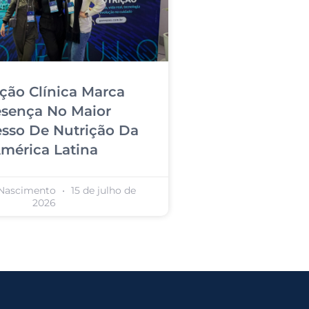
ição Clínica Marca
esença No Maior
sso De Nutrição Da
mérica Latina
 Nascimento
15 de julho de
2026