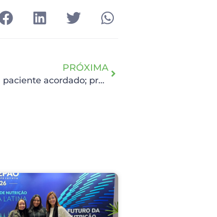
PRÓXIMA
HCP realiza cirurgia no cérebro com paciente acordado; procedimento é inédito na instituição