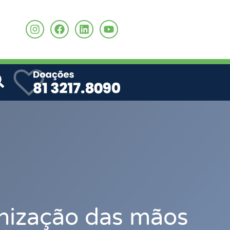
o
enização das mãos