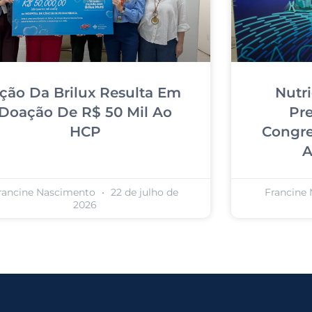
ção Da Brilux Resulta Em
Nutr
Doação De R$ 50 Mil Ao
Pr
HCP
Congre
A
rancine Nascimento
22 de julho de
Francine
2026