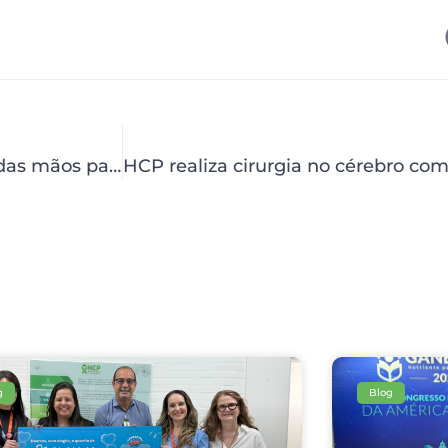
HCP conscientiza sobre a higienização correta das mãos para evitar infecções
g
Blog