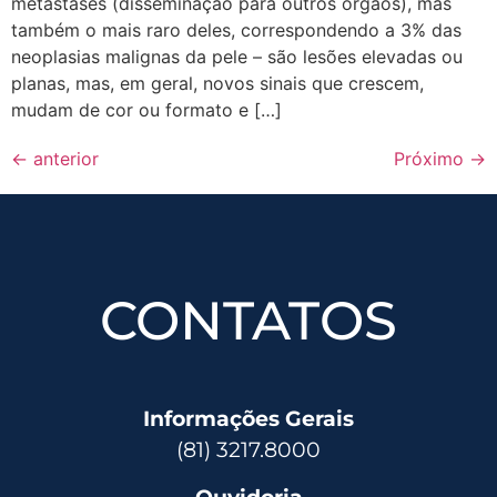
metástases (disseminação para outros órgãos), mas
também o mais raro deles, correspondendo a 3% das
neoplasias malignas da pele – são lesões elevadas ou
planas, mas, em geral, novos sinais que crescem,
mudam de cor ou formato e […]
←
anterior
Próximo
→
CONTATOS
Informações Gerais
(81) 3217.8000
Ouvidoria