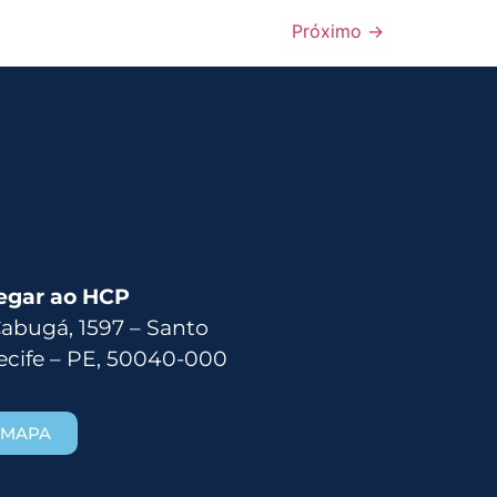
Próximo
→
egar ao HCP
Cabugá, 1597 – Santo
ecife – PE, 50040-000
 MAPA