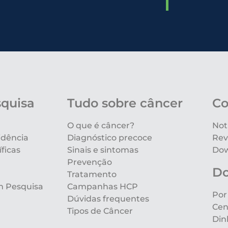
squisa
Tudo sobre câncer
Co
O que é câncer?
Not
idência
Diagnóstico precoce
Rev
ficas
Sinais e sintomas
Dow
Prevenção
D
Tratamento
m Pesquisa
Campanhas HCP
Por
Dúvidas frequentes
Cen
Tipos de Câncer
Din