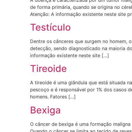
de forma primária, quando se origina no cér
Atenção: A informação existente neste site p
Testículo
Dentre os cânceres que surgem no homem, o de
detecção, sendo diagnosticado na maioria do
informação existente neste site […]
Tireoide
A tireoide é uma glândula que está situada 
pescoço e é responsável por 1% dos casos d
homens. Fatores […]
Bexiga
O câncer de bexiga é uma formação maligna q
Quando o câncer se limita ao tecido de reve