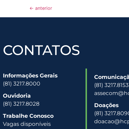
←
anterior
CONTATOS
Informações Gerais
Comunicação
(81) 3217.8000
(81) 3217.815
assecom@hc
Ouvidoria
(81) 3217.8028
Doações
(81) 3217.809
Trabalhe Conosco
doacao@hcp
Vagas disponíveis