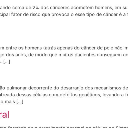
ntando cerca de 2% dos cânceres acometem homens, em sua
ipal fator de risco que provoca o esse tipo de câncer é a 
m entre os homens (atrás apenas do câncer de pele não-m
ngo dos anos, de modo que muitos pacientes conseguem c
. […]
são pulmonar decorrente do desarranjo dos mecanismos de
freada dessas células com defeitos genéticos, levando a
o mais […]
ral
gno formado pelo crescimento anormal de células no Sist