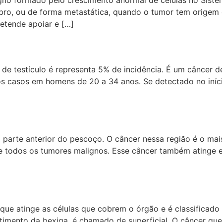
ebro, ou de forma metastática, quando o tumor tem origem 
retende apoiar e […]
 testículo é representa 5% de incidência. É um câncer de 
s casos em homens de 20 a 34 anos. Se detectado no iníci
na parte anterior do pescoço. O câncer nessa região é o m
e todos os tumores malignos. Esse câncer também atinge e
ue atinge as células que cobrem o órgão e é classificado 
stimento da bexiga, é chamado de superficial. O câncer qu