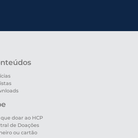
nteúdos
ícias
istas
nloads
oe
 que doar ao HCP
tral de Doações
heiro ou cartão